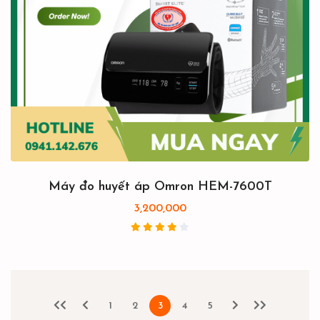
Máy đo huyết áp Omron HEM-7600T
3,200,000
1
2
3
4
5