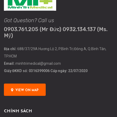
Got Question? Call us
0903.761.205 (Mr Đức) 0932.134.137 (Ms.
Mỹ)
Địa chỉ:
688/37/29A Hương Lộ 2, P.Bình Trị Đông A, Q.Bình Tân,
TP.HCM
Email:
minhtrimedical@gmail.com
Giấy ĐKKD số: 0316399006 Cấp ngày: 22/07/2020
VIEW ON MAP
CHÍNH SÁCH