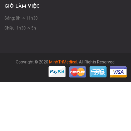
GIỜ LÀM VIỆC
Sáng: 8h -> 11h30
Chiều: 1h30 -> 5h
Copyright © 2020
MinhTriMedical
. All Rights Reserved.