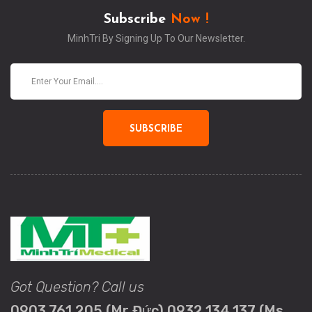
Subscribe
Now !
MinhTri By Signing Up To Our Newsletter.
SUBSCRIBE
Got Question? Call us
0903.761.205 (Mr Đức) 0932.134.137 (Ms.