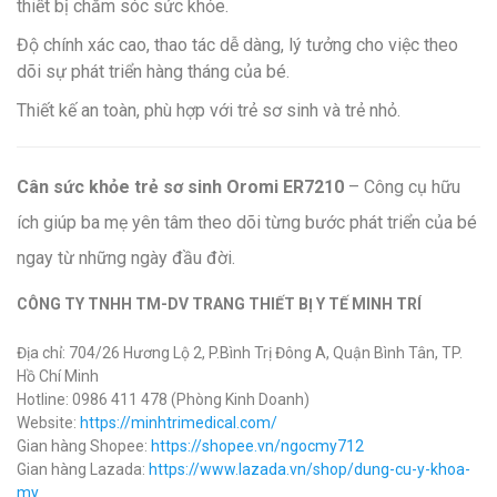
thiết bị chăm sóc sức khỏe.
Độ chính xác cao, thao tác dễ dàng, lý tưởng cho việc theo
dõi sự phát triển hàng tháng của bé.
Thiết kế an toàn, phù hợp với trẻ sơ sinh và trẻ nhỏ.
Cân sức khỏe trẻ sơ sinh Oromi ER7210
– Công cụ hữu
ích giúp ba mẹ yên tâm theo dõi từng bước phát triển của bé
ngay từ những ngày đầu đời.
CÔNG TY TNHH TM-DV TRANG THIẾT BỊ Y TẾ MINH TRÍ
Địa chỉ: 704/26 Hương Lộ 2, P.Bình Trị Đông A, Quận Bình Tân, TP.
Hồ Chí Minh
Hotline: 0986 411 478 (Phòng Kinh Doanh)
Website:
https://minhtrimedical.com/
Gian hàng Shopee:
https://shopee.vn/ngocmy712
Gian hàng Lazada:
https://www.lazada.vn/shop/dung-cu-y-khoa-
my