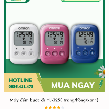
Máy đếm bước đi HJ-325( trắng/hồng/xanh).