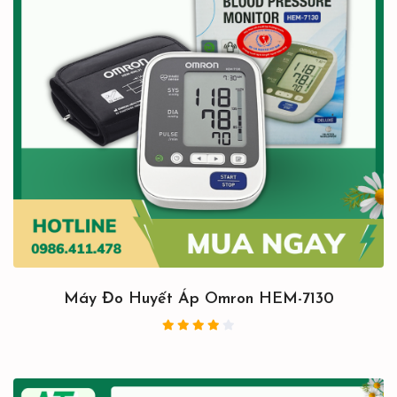
Máy Đo Huyết Áp Omron HEM-7130