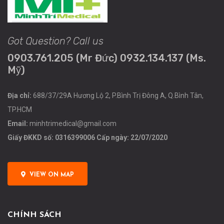
Got Question? Call us
0903.761.205 (Mr Đức) 0932.134.137 (Ms.
Mỹ)
Địa chỉ:
688/37/29A Hương Lộ 2, P.Bình Trị Đông A, Q.Bình Tân,
TP.HCM
Email:
minhtrimedical@gmail.com
Giấy ĐKKD số: 0316399006 Cấp ngày: 22/07/2020
VIEW ON MAP
CHÍNH SÁCH