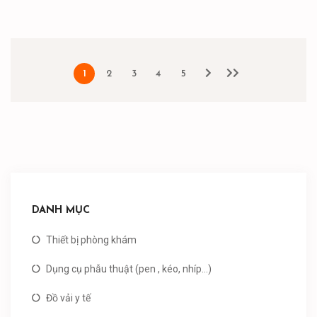
1
2
3
4
5
DANH MỤC
Thiết bị phòng khám
Dụng cụ phẫu thuật (pen , kéo, nhíp...)
Đồ vải y tế