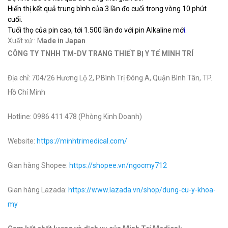
Hiển thị kết quả trung bình của 3 lần đo cuối trong vòng 10 phút
cuối.
Tuổi thọ của pin cao, tới 1.500 lần đo với pin Alkaline mớ
i.
Xuất xứ : M
ade in Japan
.
CÔNG TY TNHH TM-DV TRANG THIẾT BỊ Y TẾ MINH TRÍ
Địa chỉ: 704/26 Hương Lộ 2, P.Bình Trị Đông A, Quận Bình Tân, TP.
Hồ Chí Minh
Hotline: 0986 411 478 (Phòng Kinh Doanh)
Website:
https://minhtrimedical.com/
Gian hàng Shopee:
https://shopee.vn/ngocmy712
Gian hàng Lazada:
https://www.lazada.vn/shop/dung-cu-y-khoa-
my