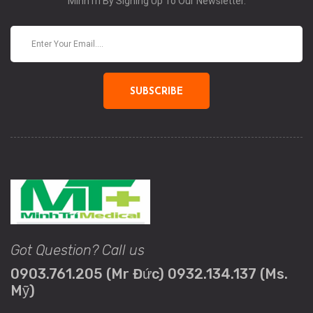
MinhTri By Signing Up To Our Newsletter.
SUBSCRIBE
Got Question? Call us
0903.761.205 (Mr Đức) 0932.134.137 (Ms.
Mỹ)