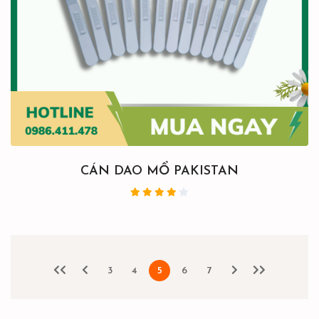
CÁN DAO MỔ PAKISTAN
3
4
5
6
7