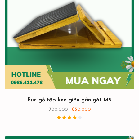
Bục gỗ tập kéo giãn gân gót M2
700,000
650,000