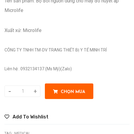
Tên sản phẩm: Bộ đổi nguồn dùng cho máy đo huyết áp
Microlife
Xuất xứ: Microlife
CÔNG TY TNHH TM-DV TRANG THIẾT BỊ Y TẾ MINH TRÍ
Liên hệ : 0932134137 (Ms Mỹ)(Zalo)
-
+
CHỌN MUA
Add To Wishlist
TAG :
MEDICAL