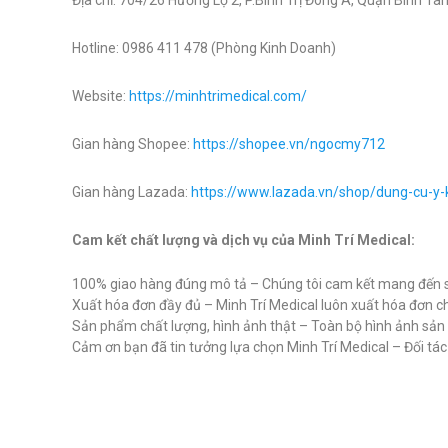
Địa chỉ: 704/26 Hương Lộ 2, P.Bình Trị Đông A, Quận Bình Tân
Hotline: 0986 411 478 (Phòng Kinh Doanh)
Website:
https://minhtrimedical.com/
Gian hàng Shopee:
https://shopee.vn/ngocmy712
Gian hàng Lazada:
https://www.lazada.vn/shop/dung-cu-y
Cam kết chất lượng và dịch vụ của Minh Trí Medical:
100% giao hàng đúng mô tả – Chúng tôi cam kết mang đến s
Xuất hóa đơn đầy đủ – Minh Trí Medical luôn xuất hóa đơn c
Sản phẩm chất lượng, hình ảnh thật – Toàn bộ hình ảnh sả
Cảm ơn bạn đã tin tưởng lựa chọn Minh Trí Medical – Đối tác uy