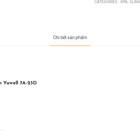
CATEGORIES :
SPA,
CLINI
Chi tiết sản phẩm
h Yuwell 7A-23D
A…