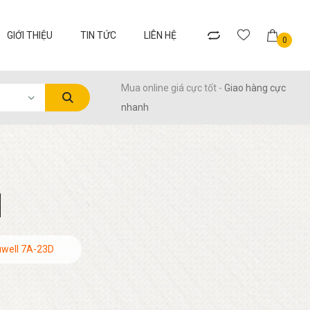
GIỚI THIỆU
TIN TỨC
LIÊN HỆ
0
Mua online giá cực tốt -
Giao hàng cực
nhanh
M
uwell 7A-23D