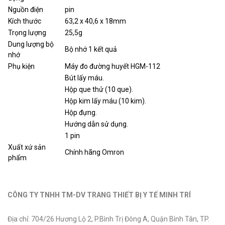
Nguồn điện
pin
Kích thước
63,2 x 40,6 x 18mm
Trọng lượng
25,5g
Dung lượng bộ
Bộ nhớ 1 kết quả
nhớ
Phụ kiện
Máy đo đường huyết HGM-112
Bút lấy máu.
Hộp que thử (10 que).
Hộp kim lấy máu (10 kim).
Hộp đựng.
Hướng dẫn sử dụng.
1 pin
Xuất xứ sản
Chính hãng Omron
phẩm
CÔNG TY TNHH TM-DV TRANG THIẾT BỊ Y TẾ MINH TRÍ
Địa chỉ: 704/26 Hương Lộ 2, P.Bình Trị Đông A, Quận Bình Tân, TP.