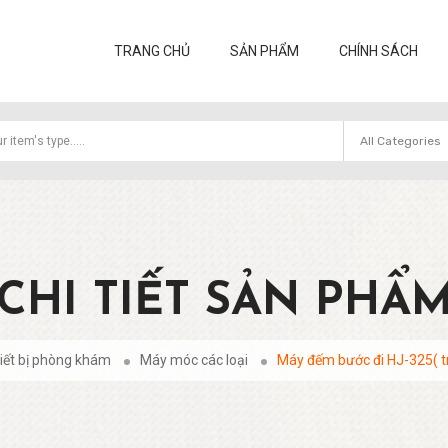
TRANG CHỦ
SẢN PHẨM
CHÍNH SÁCH
CHI TIẾT SẢN PHẨ
iết bị phòng khám
Máy móc các loại
Máy đếm bước đi HJ-325( t