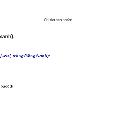
Chi tiết sản phẩm
xanh).
-325( trắng/hồng/xanh):
 bước đi.