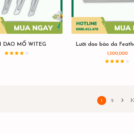
I DAO MỔ WITEG
Lưỡi dao bào da Feath
1,300,000
1
2