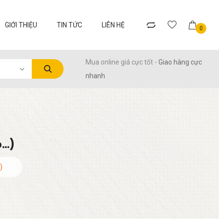
GIỚI THIỆU
TIN TỨC
LIÊN HỆ
0
Mua online giá cực tốt -
Giao hàng cực
nhanh
..)
)