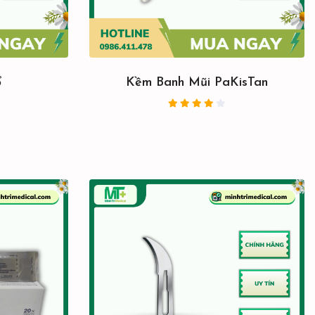
ổ
Kềm Banh Mũi PaKisTan