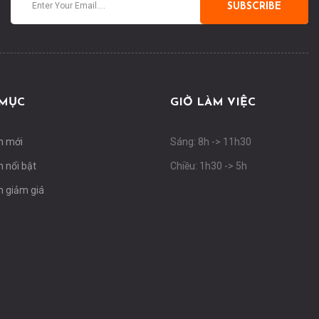
SUBSCRIBE
MỤC
GIỜ LÀM VIỆC
m mới
Sáng: 8h -> 11h30
 nổi bật
Chiều: 1h30 -> 5h
 giảm giá