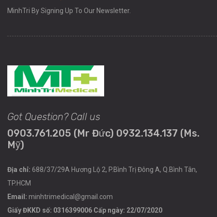
MinhTri By Signing Up To Our Newsletter.
Got Question? Call us
0903.761.205 (Mr Đức) 0932.134.137 (Ms.
Mỹ)
Địa chỉ:
688/37/29A Hương Lộ 2, P.Bình Trị Đông A, Q.Bình Tân,
TP.HCM
Email:
minhtrimedical@gmail.com
Giấy ĐKKD số: 0316399006 Cấp ngày: 22/07/2020