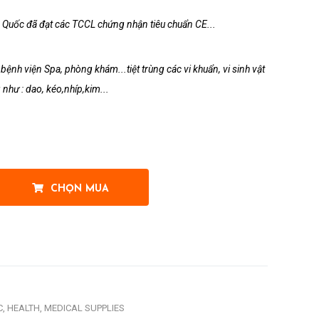
g Quốc đã đạt các TCCL chứng nhận tiêu chuẩn CE...
ệnh viện Spa, phòng khám...tiệt trùng các vi khuẩn, vi sinh vật
 như : dao, kéo,nhíp,kim...
CHỌN MUA
t
C,
HEALTH,
MEDICAL SUPPLIES