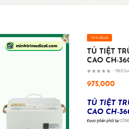
10 In Stock
TỦ TIỆT T
CAO CH-36
- 963 C
975,000
TỦ TIỆT T
CAO CH-36
Được phân phối tại
CÔNG