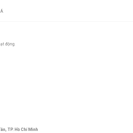
 Á
ạt động.
Tân, TP. Hồ Chí Minh