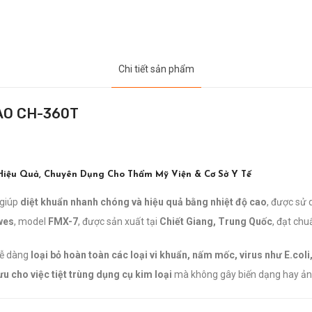
Chi tiết sản phẩm
AO CH-360T
 Hiệu Quả, Chuyên Dụng Cho Thẩm Mỹ Viện & Cơ Sở Y Tế
 giúp
diệt khuẩn nhanh chóng và hiệu quả bằng nhiệt độ cao
, được sử 
wes
, model
FMX-7
, được sản xuất tại
Chiết Giang, Trung Quốc
, đạt ch
 dễ dàng
loại bỏ hoàn toàn các loại vi khuẩn, nấm mốc, virus như E.coli,
 ưu cho việc tiệt trùng dụng cụ kim loại
mà không gây biến dạng hay ản