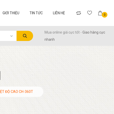
GIỚI THIỆU
TIN TỨC
LIÊN HỆ
0
Mua online giá cực tốt -
Giao hàng cực
nhanh
M
IỆT ĐỘ CAO CH-360T