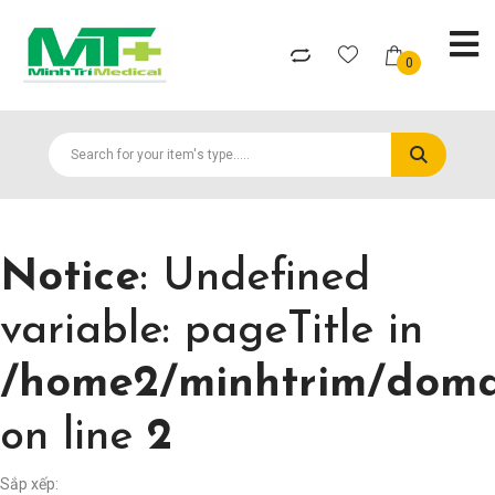
0
Notice
: Undefined
variable: pageTitle in
/home2/minhtrim/domai
on line
2
Sắp xếp: