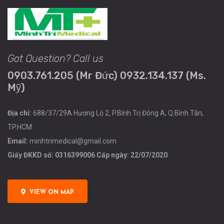
Got Question? Call us
0903.761.205 (Mr Đức) 0932.134.137 (Ms.
Mỹ)
Địa chỉ:
688/37/29A Hương Lộ 2, P.Bình Trị Đông A, Q.Bình Tân,
TP.HCM
Email:
minhtrimedical@gmail.com
Giấy ĐKKD số: 0316399006 Cấp ngày: 22/07/2020
VIEW ON MAP