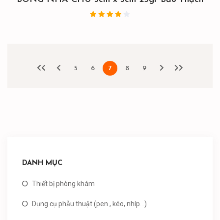
5
6
7
8
9
DANH MỤC
Thiết bị phòng khám
Dụng cụ phẫu thuật (pen , kéo, nhíp...)