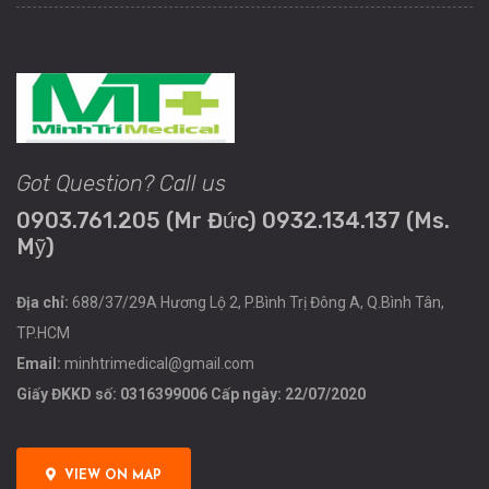
Got Question? Call us
0903.761.205 (Mr Đức) 0932.134.137 (Ms.
Mỹ)
Địa chỉ:
688/37/29A Hương Lộ 2, P.Bình Trị Đông A, Q.Bình Tân,
TP.HCM
Email:
minhtrimedical@gmail.com
Giấy ĐKKD số: 0316399006 Cấp ngày: 22/07/2020
VIEW ON MAP