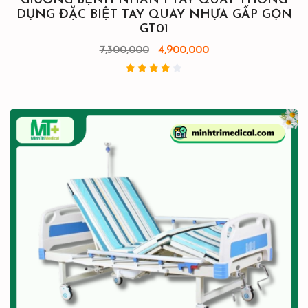
GIƯỜNG BỆNH NHÂN 1 TAY QUAY THÔNG
DỤNG ĐẶC BIỆT TAY QUAY NHỰA GẤP GỌN
GT01
7,300,000
4,900,000