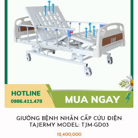
GIƯỜNG BỆNH NHÂN CẤP CỨU ĐIỆN
TAJERMY MODEL: TJM-GD03
12,400,000