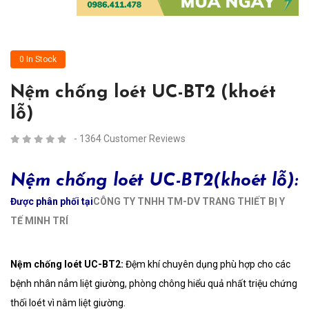
0 In Stock
Nệm chống loét UC-BT2 (khoét
lỗ)
- 1364 Customer Reviews
Nệm chống loét UC-BT2
(khoét lỗ):
Được phân phối tại
CÔNG TY TNHH TM-DV TRANG THIẾT BỊ Y
TẾ MINH TRÍ
Nệm chống loét UC-BT2:
Đệm khí chuyên dụng phù hợp cho các
bệnh nhân nẳm liệt giường, phòng chông hiểu quả nhất triệu chứng
thối loét vì nằm liệt giường.