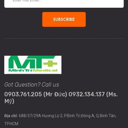
SUBSCRIBE
Got Question? Call us
0903.761.205 (Mr Đức) 0932.134.137 (Ms.
Mỹ)
Địa chỉ:
688/37/29A Hương Lộ 2, P.Bình Trị Đông A, Q.Bình Tân,
TP.HCM