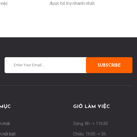
việc.
được hổ trợ nhanh nhất.
SUBSCRIBE
MỤC
GIỜ LÀM VIỆC
m mới
Sáng: 8h -> 11h30
 nổi bật
Chiều: 1h30 -> 5h