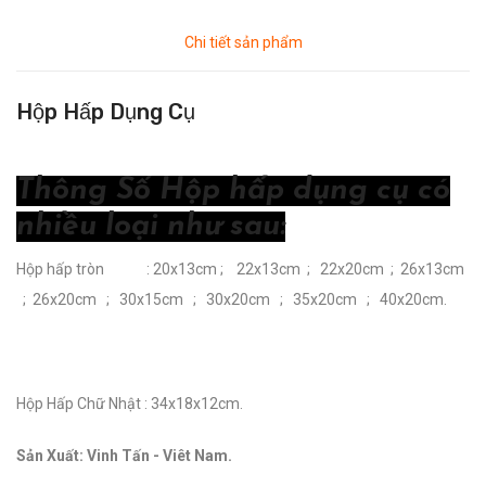
Chi tiết sản phẩm
Hộp Hấp Dụng Cụ
Thông Số Hộp hấp dụng cụ có
nhiều loại như sau:
Hộp hấp tròn : 20x13cm ; 22x13cm ; 22x20cm ; 26x13cm
; 26x20cm ; 30x15cm ; 30x20cm ; 35x20cm ; 40x20cm.
Hộp Hấp Chữ Nhật : 34x18x12cm.
Sản Xuất: Vinh Tấn - Viêt Nam.