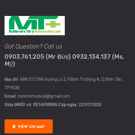
Got Question? Call us
0903.761.205 (Mr Đức) 0932.134.137 (Ms.
Mỹ)
Địa chỉ:
688/37/29A Hương Lộ 2, P.Bình Trị Đông A, Q.Bình Tân,
TP.HCM
Email:
minhtrimedical@gmail.com
Giấy ĐKKD số: 0316399006 Cấp ngày: 22/07/2020
VIEW ON MAP