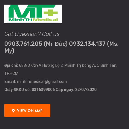
Got Question? Call us
0903.761.205 (Mr Đức) 0932.134.137 (Ms.
Mỹ)
Địa chỉ:
688/37/29A Hương Lộ 2, P.Bình Trị Đông A, Q.Bình Tân,
TP.HCM
Email:
minhtrimedical@gmail.com
Giấy ĐKKD số: 0316399006 Cấp ngày: 22/07/2020
VIEW ON MAP