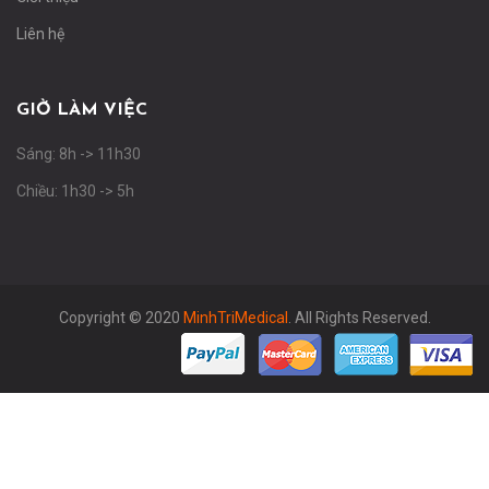
Liên hệ
GIỜ LÀM VIỆC
Sáng: 8h -> 11h30
Chiều: 1h30 -> 5h
Copyright © 2020
MinhTriMedical
. All Rights Reserved.