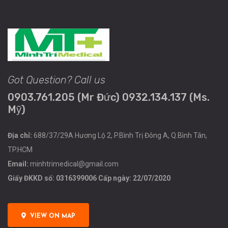
Got Question? Call us
0903.761.205 (Mr Đức) 0932.134.137 (Ms.
Mỹ)
Địa chỉ:
688/37/29A Hương Lộ 2, P.Bình Trị Đông A, Q.Bình Tân,
TP.HCM
Email:
minhtrimedical@gmail.com
Giấy ĐKKD số: 0316399006 Cấp ngày: 22/07/2020
VIEW ON MAP