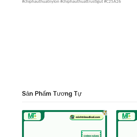
#chiphauthuatnylon #chiphauthuattrustigut #C25A26
Sản Phẩm Tương Tự