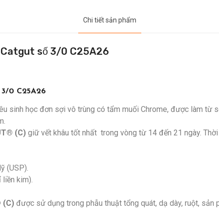
Chi tiết sản phẩm
c Catgut số 3/0 C25A26
ố 3/0 C25A26
tiêu sinh học đơn sợi vô trùng có tẩm muối Chrome, được làm từ sợ
m.
T® (C)
giữ vết khâu tốt nhất trong vòng từ 14 đến 21 ngày. Thờ
ỹ (USP).
liền kim).
 (C)
được sử dụng trong phẫu thuật tổng quát, dạ dày, ruột, sản ph