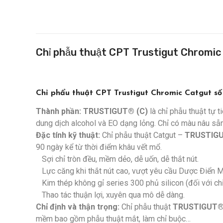
Chỉ phẫu thuật CPT Trustigut Chromi
Chỉ phẩu thuật CPT Trustigut Chromic Catgut s
Thành phần:
TRUSTIGUT® (C)
là chỉ phẫu thuật tự 
dung dịch alcohol và EO dạng lỏng. Chỉ có màu nâu sẫ
Đặc tính kỹ thuật:
Chỉ phẫu thuật Catgut –
TRUSTIGU
90 ngày kể từ thời điểm khâu vết mổ.
Sợi chỉ tròn đều, mềm dẻo, dễ uốn, dễ thắt nút.
Lực căng khi thắt nút cao, vượt yêu cầu Dược Điển M
Kim thép không gỉ series 300 phủ silicon (đối với chỉ 
Thao tác thuận lợi, xuyên qua mô dễ dàng.
Chỉ định và thận trọng:
Chỉ phẫu thuật
TRUSTIGUT®
mềm bao gồm phẫu thuật mắt, làm chỉ buộc…