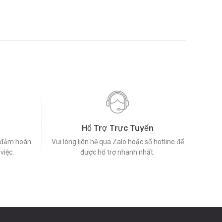
Hổ Trợ Trực Tuyến
o đảm hoàn
Vui lòng liên hệ qua Zalo hoặc số hotline để
việc.
được hổ trợ nhanh nhất.