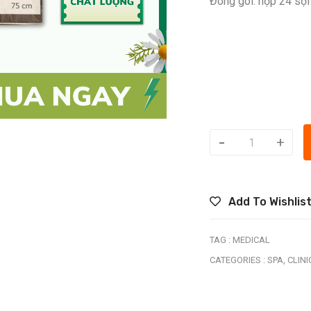
Đóng gói: hộp 24 sợi
-
+
Add To Wishlis
TAG :
MEDICAL
CATEGORIES :
SPA,
CLINI