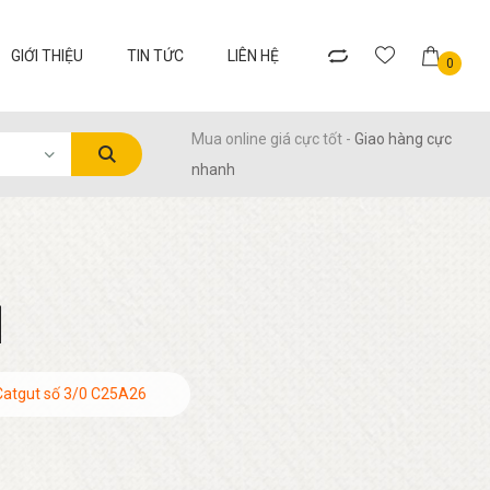
GIỚI THIỆU
TIN TỨC
LIÊN HỆ
0
Mua online giá cực tốt -
Giao hàng cực
nhanh
M
 Catgut số 3/0 C25A26