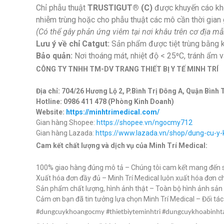
Chỉ phẫu thuật
TRUSTIGUT® (C)
được khuyến cáo khô
nhiễm trùng hoặc cho phẫu thuật các mô cần thời gian g
(Có thể gây phản ứng viêm tại nơi khâu trên cơ địa m
Lưu ý về chỉ Catgut:
Sản phẩm được tiệt trùng bằng kh
Bảo quản:
Nơi thoáng mát, nhiệt độ < 25⁰C, tránh ẩm v
CÔNG TY TNHH TM-DV TRANG THIẾT BỊ Y TẾ MINH TRÍ
Địa chỉ: 704/26 Hương Lộ 2, P.Bình Trị Đông A, Quận Bình 
Hotline: 0986 411 478 (Phòng Kinh Doanh)
Website:
https://minhtrimedical.com/
Gian hàng Shopee:
https://shopee.vn/ngocmy712
Gian hàng Lazada:
https://www.lazada.vn/shop/dung-cu-y
Cam kết chất lượng và dịch vụ của Minh Trí Medical:
100% giao hàng đúng mô tả – Chúng tôi cam kết mang đến s
Xuất hóa đơn đầy đủ – Minh Trí Medical luôn xuất hóa đơn c
Sản phẩm chất lượng, hình ảnh thật – Toàn bộ hình ảnh sả
Cảm ơn bạn đã tin tưởng lựa chọn Minh Trí Medical – Đối tác uy
#dungcuykhoangocmy #thietbiyteminhtri #dungcuykhoabinht