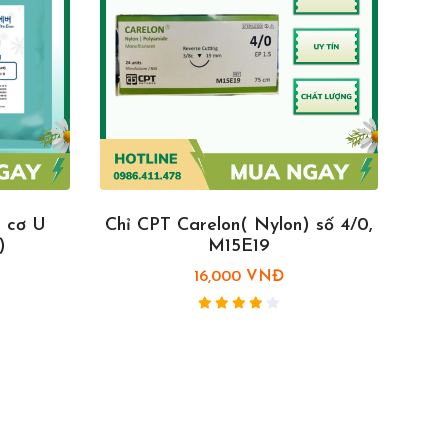
g cơ U
Chỉ CPT Carelon( Nylon) số 4/0,
Ch
)
M15E19
16,000 VNĐ