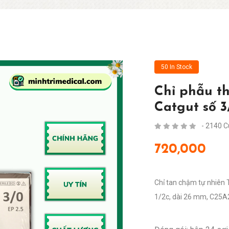
50 In Stock
Chỉ phẫu th
Catgut số 
- 2140 
720,000
Chỉ tan chậm tự nhiên T
1/2c, dài 26 mm, C25A