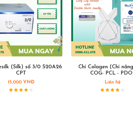
silk (Silk) số 3/0 S20A26
Chỉ Colagen (Chỉ nân
CPT
COG- PCL - PDO
15,000 VNĐ
Liên hệ