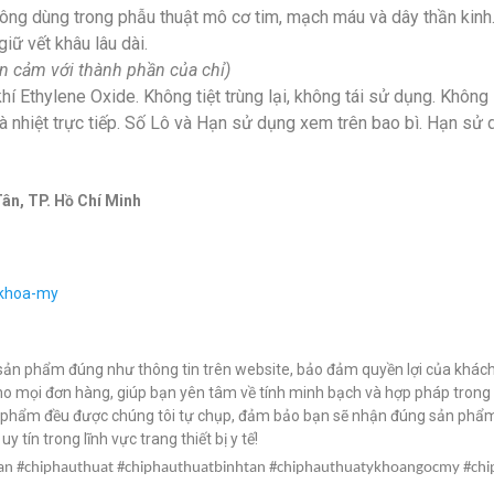
ng dùng trong phẫu thuật mô cơ tim, mạch máu và dây thần kinh.
iữ vết khâu lâu dài.
ẫn cảm với thành phần của chỉ)
í Ethylene Oxide. Không tiệt trùng lại, không tái sử dụng. Khôn
à nhiệt trực tiếp. Số Lô và Hạn sử dụng xem trên bao bì. Hạn sử
Tân, TP. Hồ Chí Minh
-khoa-my
ản phẩm đúng như thông tin trên website, bảo đảm quyền lợi của khác
ho mọi đơn hàng, giúp bạn yên tâm về tính minh bạch và hợp pháp trong 
n phẩm đều được chúng tôi tự chụp, đảm bảo bạn sẽ nhận đúng sản phẩm
 tín trong lĩnh vực trang thiết bị y tế!
an #chiphauthuat #chiphauthuatbinhtan #chiphauthuatykhoangocmy #chi