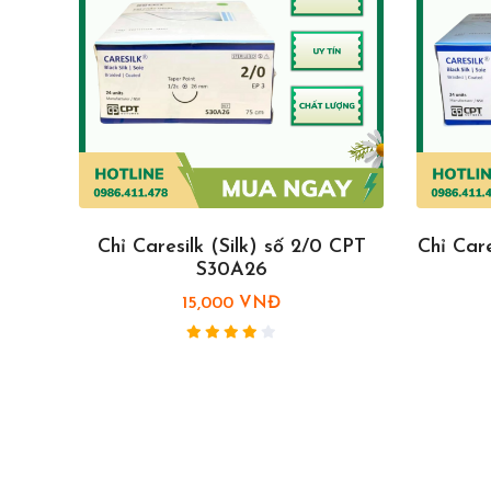
T
Chỉ Caresilk (Silk) số 2/0 CPT
Chỉ Care
 910
S30A26
15,000 VNĐ
Đ