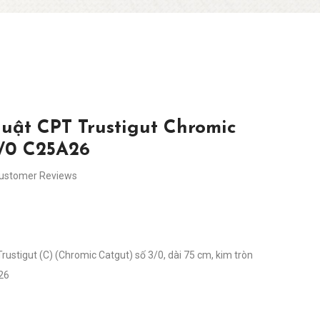
uật CPT Trustigut Chromic
3/0 C25A26
Customer Reviews
rustigut (C) (Chromic Catgut) số 3/0, dài 75 cm, kim tròn
26