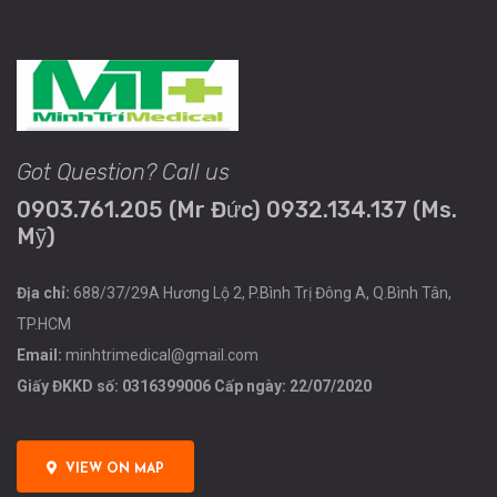
Got Question? Call us
0903.761.205 (Mr Đức) 0932.134.137 (Ms.
Mỹ)
Địa chỉ:
688/37/29A Hương Lộ 2, P.Bình Trị Đông A, Q.Bình Tân,
TP.HCM
Email:
minhtrimedical@gmail.com
Giấy ĐKKD số: 0316399006 Cấp ngày: 22/07/2020
VIEW ON MAP