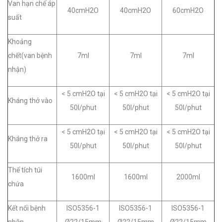
Van hạn chế áp
40cmH2O
40cmH2O
60cmH2O
suất
Khoảng
chết(van bệnh
7ml
7ml
7ml
nhận)
< 5 cmH2O tại
< 5 cmH2O tại
< 5 cmH2O tại
Kháng thở vào
50l/phut
50l/phut
50l/phut
< 5 cmH2O tại
< 5 cmH2O tại
< 5 cmH2O tại
Kháng thở ra
50l/phut
50l/phut
50l/phut
Thể tích túi
1600ml
1600ml
2000ml
chứa
Kết nối bệnh
ISO5356-1
ISO5356-1
ISO5356-1