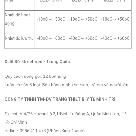
nhân
Ø22/15mm
Ø22/15mm
Ø22/15mm
Nhiệt độ hoạt
-18oC ~ +50oC
-18oC ~ +50oC
-18oC ~ +50oC
động
Nhiệt độ lưu trữ
-40oC ~ +60oC
-40oC ~ +60oC
-40oC ~ +60oC
Xuất Sứ: Greetmed - Trung Quốc.
Quy cách đóng gói: 12 bộ/thùng
Luôn có sẵn 3 loại: Bóp bóng ambu sơ sinh, trẻ em và người lớn.
CÔNG TY TNHH TM-DV TRANG THIẾT BỊ Y TẾ MINH TRÍ
Địa chỉ: 704/26 Hương Lộ 2, P.Bình Trị Đông A, Quận Bình Tân, TP.
Hồ Chí Minh
Hotline: 0986 411 478 (Phòng Kinh Doanh)