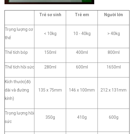
Trẻ sơ sinh
Trẻ em
Người lớn
Trọng lượng cơ
< 10kg
10 - 40kg
> 40kg
thể
Thể tích bóp
150ml
400ml
800ml
Thể tích hồi sức
280ml
600ml
1650ml
Kích thước(độ
dài và đường
135 x 75mm
146 x 100mm
212 x 131mm
kính)
Trọng lượng hồi
350g
410g
600g
sức